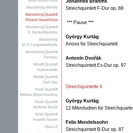
spielt Goldschmidt
Johannes Brahms
Mandelring+Minetti
Streichquintett F-Dur op. 88
Mandelring Quartett
Roland Glassl/Viola
*** Pause ***
Mandelring Quartett
K. Mycka/Marimba
György Kurtág
Mandelring
Arioso für Streichquartett
M.-P. Langlamet/Harfe
Mandelring Quartett
Pennies
Antonín Dvořák
Minetti Quartett
Streichquintett Es-Dur op. 97
Hornsextette
Minetti Quartett
Fazil Say
Streichquintette II
Noah Quartett
Mathias Beyer-Karlshoj
György Kurtág
Noah Quartett
Verfemte Musik
12 Mikroludien für Streichquartet
Noah Quartett
Anaelle Tourret
Felix Mendelssohn
Opus13
Streichquintett B-Dur op. 87