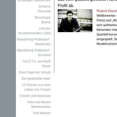
Schweigen Gebrachten
Profil ab.
Johanns
Roland Glassl
Piazzolla
Wettbewerbe – 
Breuninger
Preis) und „Wa
Moeck
sich aufmerks
Lied der
führenden inte
triumphierenden Liebe
Quartett konze
eingespielt. S
Mandelring+Pufendorf -
Musikhochschu
Beethoven
Mandelring+Pufendorf -
Schubert
Trio E.T.A. und Marit
Beyer
Eine Frage der Schuld
Der gestiefelte Kater
15 Szenen aus dem
Leben von Chopin
Chopin und Delacroix
Felix und Moses
Mendelssohn
Vom Wasser