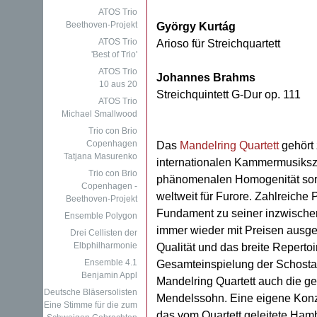
ATOS Trio
Beethoven-Projekt
György Kurtág
ATOS Trio
Arioso für Streichquartett
'Best of Trio'
ATOS Trio
Johannes Brahms
10 aus 20
Streichquintett G-Dur op. 111
ATOS Trio
Michael Smallwood
Trio con Brio
Copenhagen
Das
Mandelring Quartett
gehört 
Tatjana Masurenko
internationalen Kammermusiksze
Trio con Brio
phänomenalen Homogenität sorg
Copenhagen -
weltweit für Furore. Zahlreiche
Beethoven-Projekt
Fundament zu seiner inzwische
Ensemble Polygon
immer wieder mit Preisen ausg
Drei Cellisten der
Elbphilharmonie
Qualität und das breite Repertoi
Ensemble 4.1
Gesamteinspielung der Schostako
Benjamin Appl
Mandelring Quartett auch die 
Deutsche Bläsersolisten
Mendelssohn. Eine eigene Konze
Eine Stimme für die zum
das vom Quartett geleitete Ham