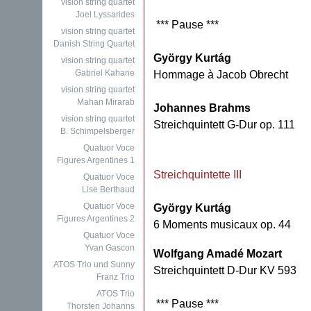
vision string quartet
Joel Lyssarides
*** Pause ***
vision string quartet
Danish String Quartet
György Kurtág
vision string quartet
Gabriel Kahane
Hommage à Jacob Obrecht
vision string quartet
Mahan Mirarab
Johannes Brahms
vision string quartet
Streichquintett G-Dur op. 111
B. Schimpelsberger
Quatuor Voce
Figures Argentines 1
Streichquintette III
Quatuor Voce
Lise Berthaud
Quatuor Voce
György Kurtág
Figures Argentines 2
6 Moments musicaux op. 44
Quatuor Voce
Yvan Gascon
Wolfgang Amadé Mozart
ATOS Trio und Sunny
Streichquintett D-Dur KV 593
Franz Trio
ATOS Trio
*** Pause ***
Thorsten Johanns