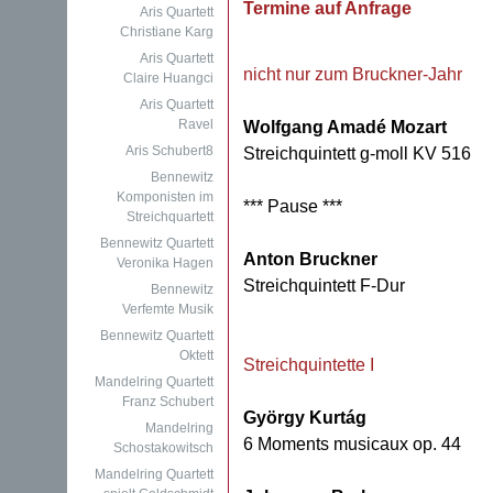
Termine auf Anfrage
Aris Quartett
Christiane Karg
Aris Quartett
nicht nur zum Bruckner-Jahr
Claire Huangci
Aris Quartett
Ravel
Wolfgang Amadé Mozart
Aris Schubert8
Streichquintett g-moll KV 516
Bennewitz
Komponisten im
*** Pause ***
Streichquartett
Bennewitz Quartett
Anton Bruckner
Veronika Hagen
Streichquintett F-Dur
Bennewitz
Verfemte Musik
Bennewitz Quartett
Oktett
Streichquintette I
Mandelring Quartett
Franz Schubert
György Kurtág
Mandelring
6 Moments musicaux op. 44
Schostakowitsch
Mandelring Quartett